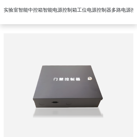
实验室智能中控箱
智能电源控制箱
工位电源控制器
多路电源控