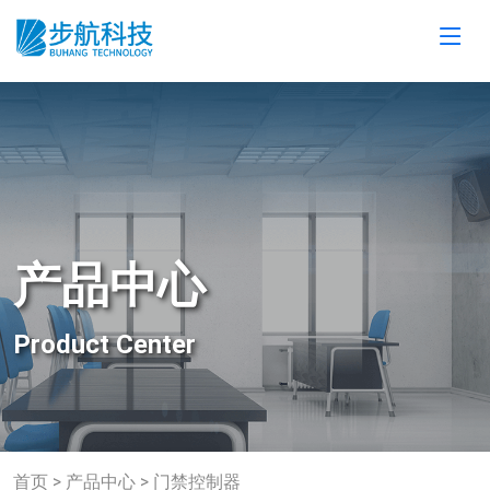
产品中心
Product Center
首页
>
产品中心
>
门禁控制器