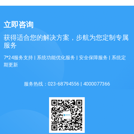
立即咨询
获得适合您的解决方案，步航为您定制专属
服务
7*24服务支持 | 系统功能优化服务 | 安全保障服务 | 系统定
期更新
服务热线：023-68794556 | 4000077366