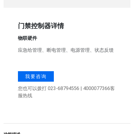
门禁控制器详情
物联硬件
应急给管理、断电管理、电源管理、状态反馈
我要咨询
您也可以拨打 023-68794556 | 4000077366客
服热线